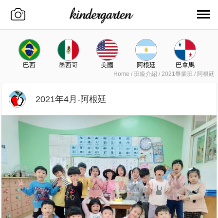
巴西
墨西哥
美國
阿根廷
巴拿馬
Home
/
班級介紹
/
2021畢業班
/
阿根廷
2021年4月-阿根廷