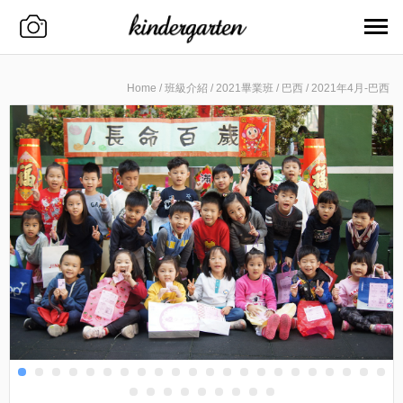
Home
/
班級介紹
/
2021畢業班
/
巴西
/
2021年4月-巴西