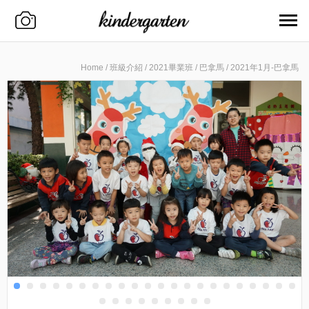
Home
/
班級介紹
/
2021畢業班
/
巴拿馬
/
2021年1月-巴拿馬