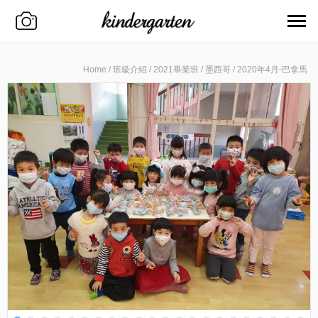
Home
/
班級介紹
/
2021畢業班
/
墨西哥
/
2020年4月-巴拿馬